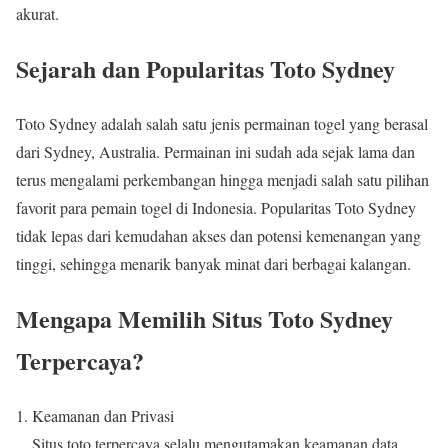
akurat.
Sejarah dan Popularitas Toto Sydney
Toto Sydney adalah salah satu jenis permainan togel yang berasal
dari Sydney, Australia. Permainan ini sudah ada sejak lama dan
terus mengalami perkembangan hingga menjadi salah satu pilihan
favorit para pemain togel di Indonesia. Popularitas Toto Sydney
tidak lepas dari kemudahan akses dan potensi kemenangan yang
tinggi, sehingga menarik banyak minat dari berbagai kalangan.
Mengapa Memilih Situs Toto Sydney
Terpercaya?
Keamanan dan Privasi
Situs toto terpercaya selalu mengutamakan keamanan data