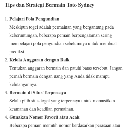
Tips dan Strategi Bermain Toto Sydney
Pelajari Pola Pengundian
Meskipun togel adalah permainan yang bergantung pada
keberuntungan, beberapa pemain berpengalaman sering
mempelajari pola pengundian sebelumnya untuk membuat
prediksi.
Kelola Anggaran dengan Baik
Tentukan anggaran bermain dan patuhi batas tersebut. Jangan
pernah bermain dengan uang yang Anda tidak mampu
kehilangannya.
Bermain di Situs Terpercaya
Selalu pilih situs togel yang terpercaya untuk memastikan
keamanan dan keadilan permainan.
Gunakan Nomor Favorit atau Acak
Beberapa pemain memilih nomor berdasarkan perasaan atau