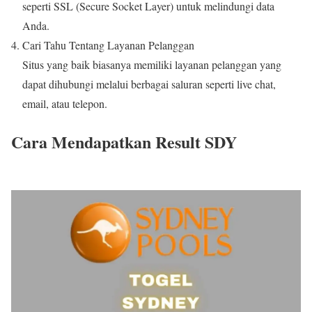
seperti SSL (Secure Socket Layer) untuk melindungi data
Anda.
Cari Tahu Tentang Layanan Pelanggan
Situs yang baik biasanya memiliki layanan pelanggan yang
dapat dihubungi melalui berbagai saluran seperti live chat,
email, atau telepon.
Cara Mendapatkan Result SDY