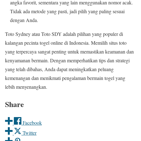
angka favorit, sementara yang lain menggunakan nomor acak.
Tidak ada metode yang pasti, jadi pilih yang paling sesuai
dengan Anda.
Toto Sydney atau Toto SDY adalah pilihan yang populer di
kalangan pecinta togel online di Indonesia. Memilih situs toto
yang terpercaya sangat penting untuk memastikan keamanan dan
kenyamanan bermain. Dengan memperhatikan tips dan strategi
yang telah dibahas, Anda dapat meningkatkan peluang
kemenangan dan menikmati pengalaman bermain togel yang
lebih menyenangkan.
Share
Facebook
Twitter