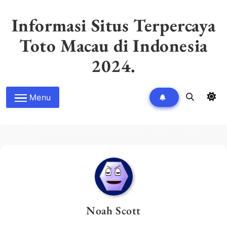
Skip
to
Informasi Situs Terpercaya
content
Toto Macau di Indonesia
2024.
Menu
Noah Scott