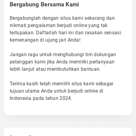
Bergabung Bersama Kami
Bergabunglah dengan situs kami sekarang dan
nikmati pengalaman berjudi online yang tak
terlupakan. Daftarlah hari ini dan rasakan sensasi
kemenangan di ujung jari Anda!
Jangan ragu untuk menghubungi tim dukungan
pelanggan kami jika Anda memiliki pertanyaan
lebih lanjut atau membutuhkan bantuan.
Terima kasih telah memilih situs kami sebagai
tujuan utama Anda untuk berjudi online di
Indonesia pada tahun 2024.