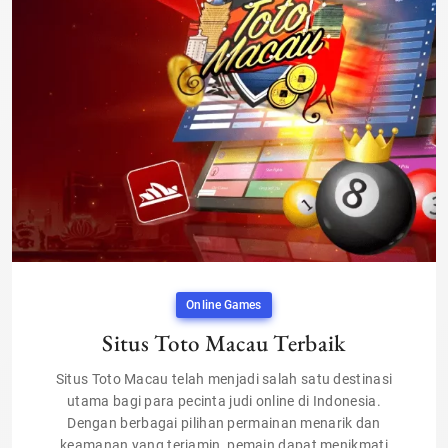
Online Games
Situs Toto Macau Terbaik
Situs Toto Macau telah menjadi salah satu destinasi
utama bagi para pecinta judi online di Indonesia.
Dengan berbagai pilihan permainan menarik dan
keamanan yang terjamin, pemain dapat menikmati