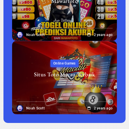
Mawartoto
Noah Scott
2 years ago
Online Games
Situs Toto Macau Terbaik
Noah Scott
2 years ago