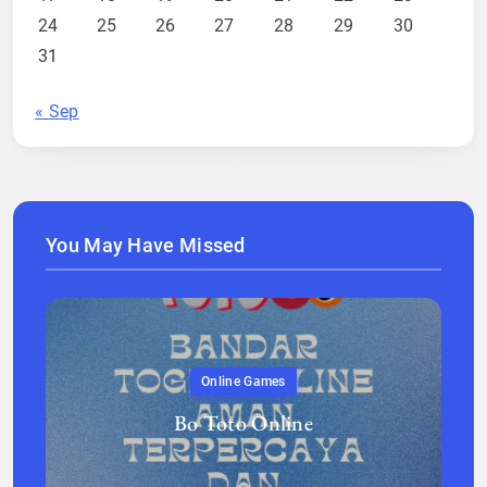
24
25
26
27
28
29
30
31
« Sep
You May Have Missed
Online Games
Bo Toto Online