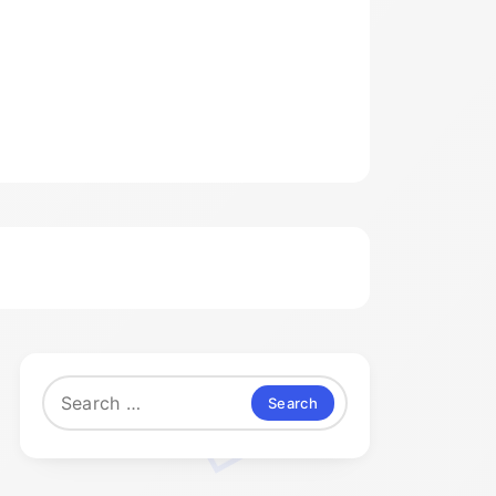
Search
for: