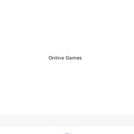
Online Games