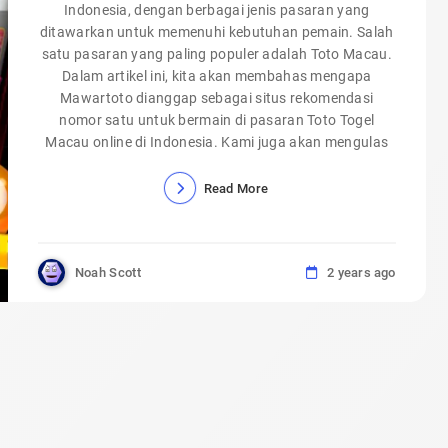
Indonesia, dengan berbagai jenis pasaran yang
ditawarkan untuk memenuhi kebutuhan pemain. Salah
satu pasaran yang paling populer adalah Toto Macau.
Dalam artikel ini, kita akan membahas mengapa
Mawartoto dianggap sebagai situs rekomendasi
nomor satu untuk bermain di pasaran Toto Togel
Macau online di Indonesia. Kami juga akan mengulas
Read More
Noah Scott
2 years ago