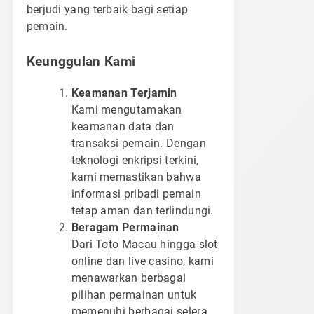
berjudi yang terbaik bagi setiap
pemain.
Keunggulan Kami
Keamanan Terjamin
Kami mengutamakan
keamanan data dan
transaksi pemain. Dengan
teknologi enkripsi terkini,
kami memastikan bahwa
informasi pribadi pemain
tetap aman dan terlindungi.
Beragam Permainan
Dari Toto Macau hingga slot
online dan live casino, kami
menawarkan berbagai
pilihan permainan untuk
memenuhi berbagai selera