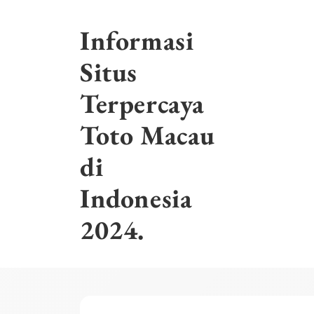
Skip
to
Informasi
content
Situs
Terpercaya
Toto Macau
di
Indonesia
2024.