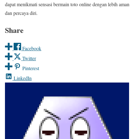
dapat menikmati sensasi bermain toto online dengan lebih aman
dan percaya diri.
Share
Facebook
Twitter
Pinterest
LinkedIn