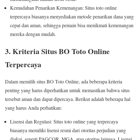
Kemudahan Penarikan Kemenangan: Situs toto online
terpercaya biasanya menyediakan metode penarikan dana yang
cepat dan aman, sehingga pemain bisa menikmati kemenangan
mereka dengan mudah.
3. Kriteria Situs BO Toto Online
Terpercaya
Dalam memilih situs BO Toto Online, ada beberapa kriteria
penting yang harus diperhatikan untuk memastikan bahwa situs
tersebut aman dan dapat dipercaya. Berikut adalah beberapa hal
yang harus Anda perhatikan:
Lisensi dan Regulasi: Situs toto online yang terpercaya
biasanya memiliki lisensi resmi dari otoritas perjudian yang
diakui, seperti PAGCOR, MGA, atau otoritas lainnya. Lisensi