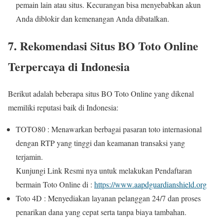
pemain lain atau situs. Kecurangan bisa menyebabkan akun
Anda diblokir dan kemenangan Anda dibatalkan.
7. Rekomendasi Situs BO Toto Online
Terpercaya di Indonesia
Berikut adalah beberapa situs BO Toto Online yang dikenal
memiliki reputasi baik di Indonesia:
TOTO80 : Menawarkan berbagai pasaran toto internasional
dengan RTP yang tinggi dan keamanan transaksi yang
terjamin.
Kunjungi Link Resmi nya untuk melakukan Pendaftaran
bermain Toto Online di :
https://www.aapdguardianshield.org
Toto 4D : Menyediakan layanan pelanggan 24/7 dan proses
penarikan dana yang cepat serta tanpa biaya tambahan.